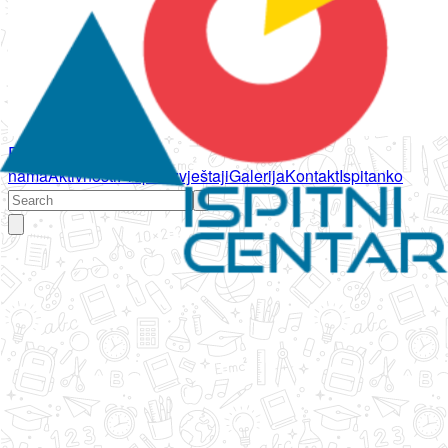
Početna
O
nama
Aktivnosti
Propisi
Izvještaji
Galerija
Kontakt
Ispitanko