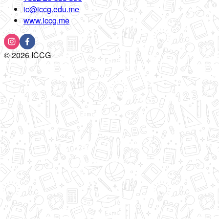
ic@iccg.edu.me
www.iccg.me
©
2026
ICCG