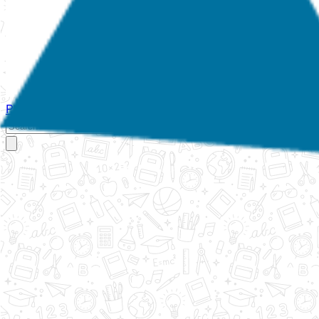
Početna
O nama
Aktivnosti
Propisi
Izvještaji
Galerija
Kontakt
Ispi