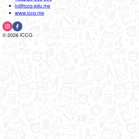
ic@iccg.edu.me
www.iccg.me
©
2026
ICCG