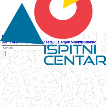
Početna
O
nama
Aktivnosti
Propisi
Izvještaji
Galerija
Kontakt
Ispitanko