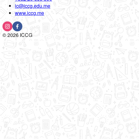
ic@iccg.edu.me
www.iccg.me
©
2026
ICCG