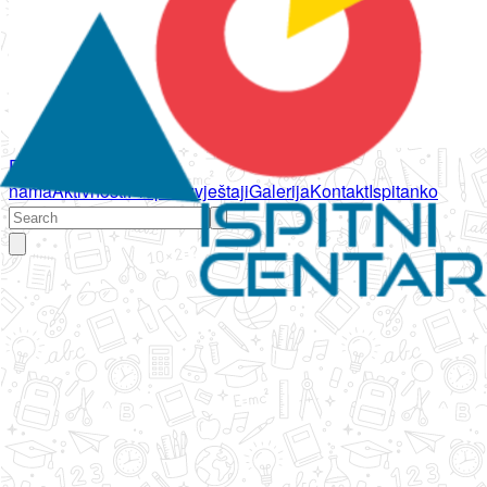
Početna
O
nama
Aktivnosti
Propisi
Izvještaji
Galerija
Kontakt
Ispitanko