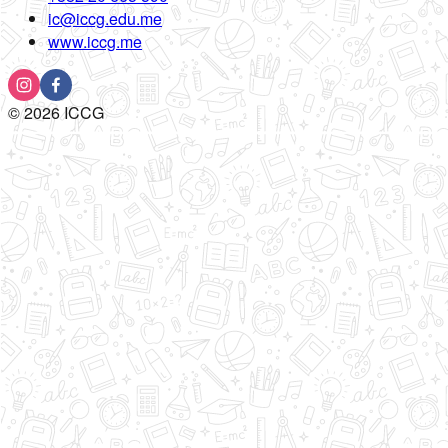
ic@iccg.edu.me
www.iccg.me
©
2026
ICCG