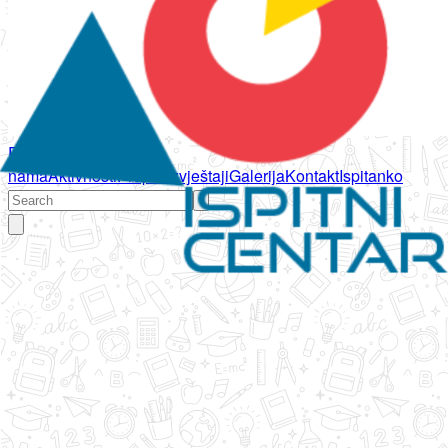
Početna
O
nama
Aktivnosti
Propisi
Izvještaji
Galerija
Kontakt
Ispitanko