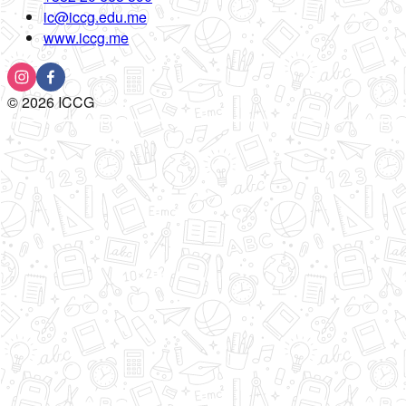
ic@iccg.edu.me
www.iccg.me
©
2026
ICCG