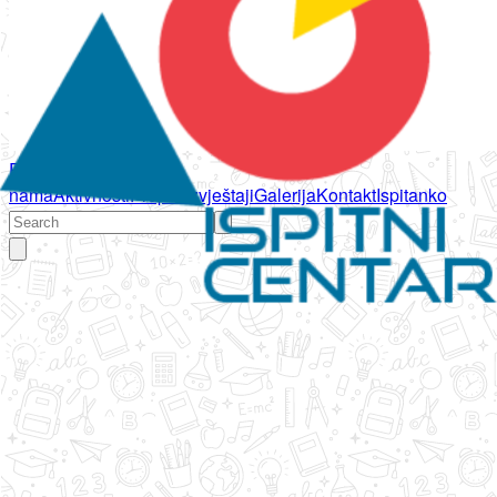
Početna
O
nama
Aktivnosti
Propisi
Izvještaji
Galerija
Kontakt
Ispitanko