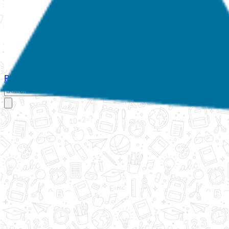
Početna
O nama
Aktivnosti
Propisi
Izvještaji
Galerija
Kontakt
Ispi