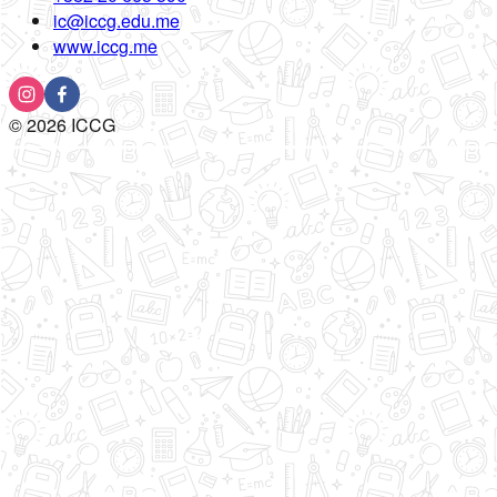
ic@iccg.edu.me
www.iccg.me
©
2026
ICCG