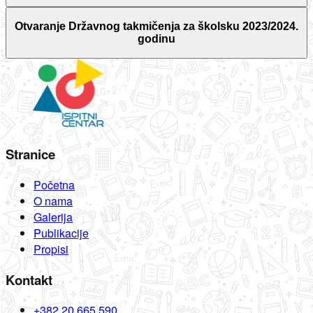
Otvaranje Državnog takmičenja za školsku 2023/2024.
godinu
Stranice
Početna
O nama
Galerija
Publikacije
Propisi
Kontakt
+382 20 665 590