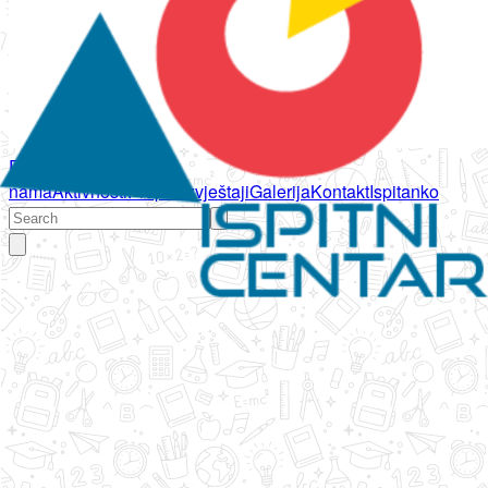
Početna
O
nama
Aktivnosti
Propisi
Izvještaji
Galerija
Kontakt
Ispitanko