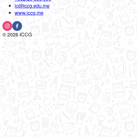
ic@iccg.edu.me
www.iccg.me
©
2026
ICCG