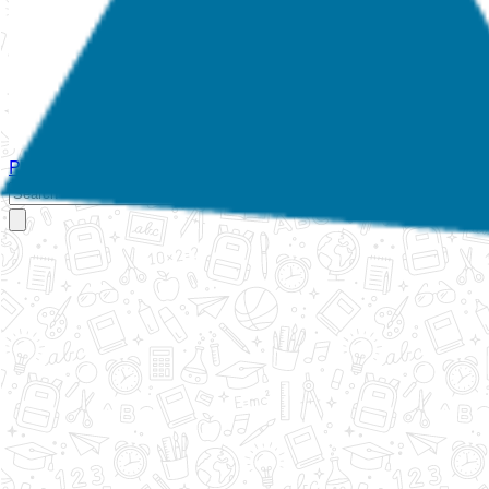
Početna
O nama
Aktivnosti
Propisi
Izvještaji
Galerija
Kontakt
Ispi