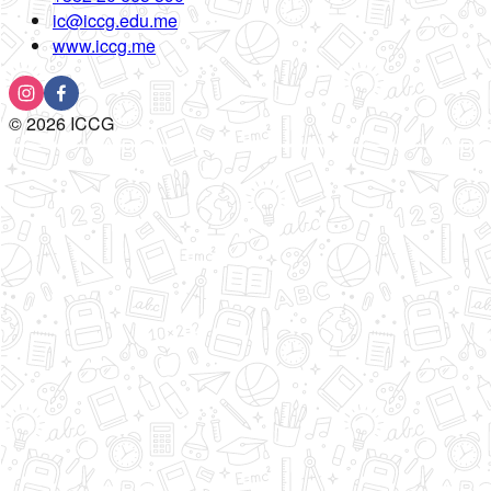
ic@iccg.edu.me
www.iccg.me
©
2026
ICCG