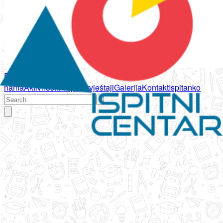
Početna
O
nama
Aktivnosti
Propisi
Izvještaji
Galerija
Kontakt
Ispitanko