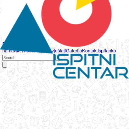
Početna
O
nama
Aktivnosti
Propisi
Izvještaji
Galerija
Kontakt
Ispitanko