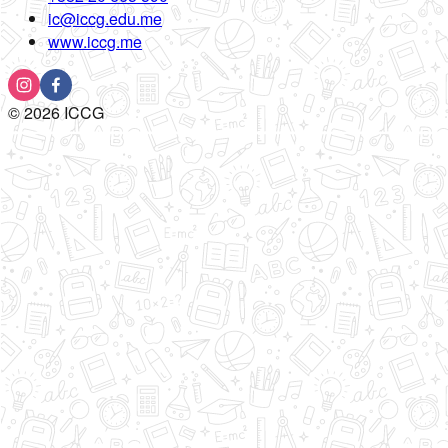
ic@iccg.edu.me
www.iccg.me
©
2026
ICCG