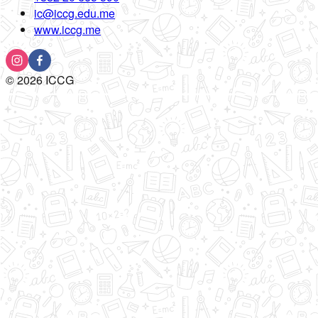
ic@iccg.edu.me
www.iccg.me
©
2026
ICCG