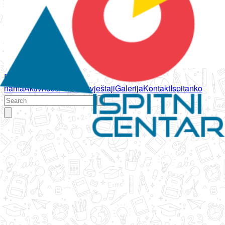
Početna
O
nama
Aktivnosti
Propisi
Izvještaji
Galerija
Kontakt
Ispitanko