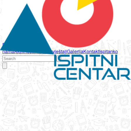
Početna
O
nama
Aktivnosti
Propisi
Izvještaji
Galerija
Kontakt
Ispitanko