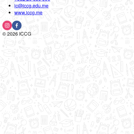
ic@iccg.edu.me
www.iccg.me
©
2026
ICCG