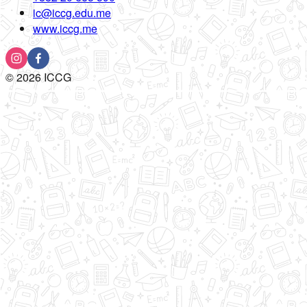
ic@iccg.edu.me
www.iccg.me
©
2026
ICCG