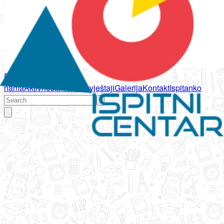
Početna
O
nama
Aktivnosti
Propisi
Izvještaji
Galerija
Kontakt
Ispitanko