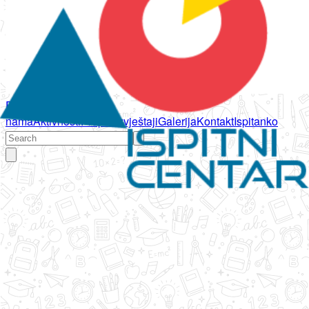
Početna
O
nama
Aktivnosti
Propisi
Izvještaji
Galerija
Kontakt
Ispitanko