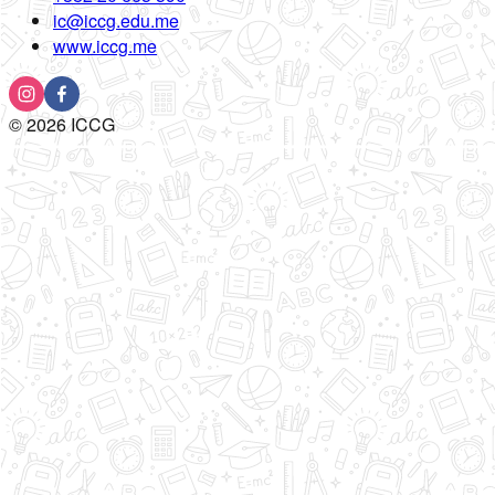
ic@iccg.edu.me
www.iccg.me
©
2026
ICCG