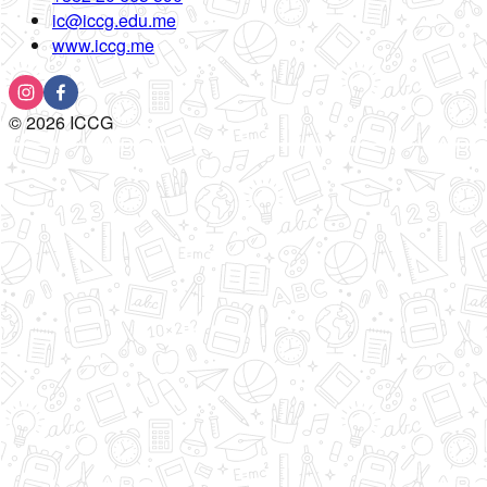
ic@iccg.edu.me
www.iccg.me
©
2026
ICCG