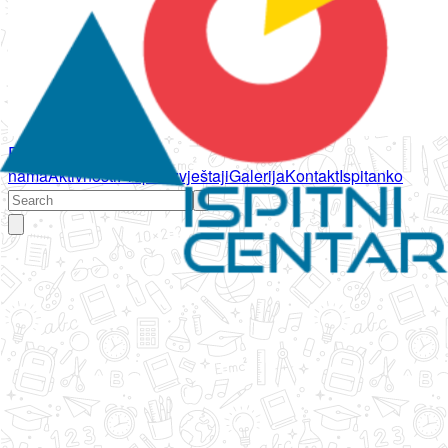
Početna
O
nama
Aktivnosti
Propisi
Izvještaji
Galerija
Kontakt
Ispitanko