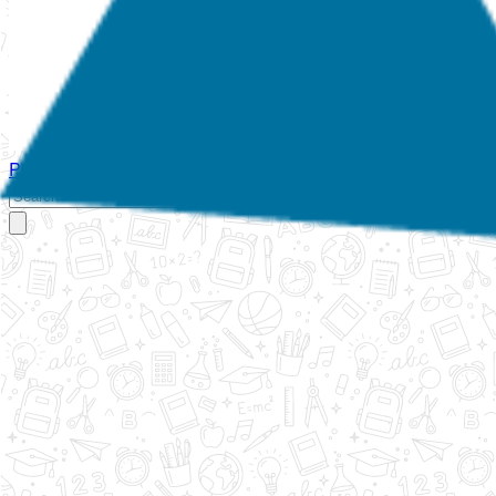
Početna
O nama
Aktivnosti
Propisi
Izvještaji
Galerija
Kontakt
Ispi