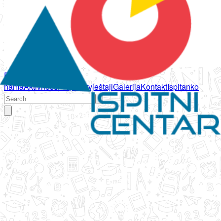
Početna
O
nama
Aktivnosti
Propisi
Izvještaji
Galerija
Kontakt
Ispitanko