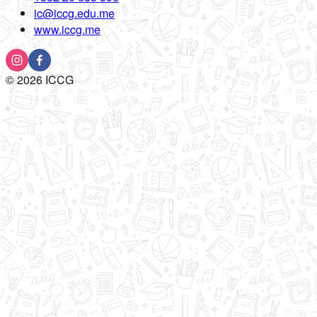
ic@iccg.edu.me
www.iccg.me
©
2026
ICCG