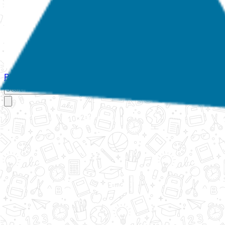
Početna
O nama
Aktivnosti
Propisi
Izvještaji
Galerija
Kontakt
Ispi