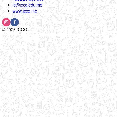
ic@iccg.edu.me
www.iccg.me
©
2026
ICCG