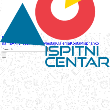
Početna
O
nama
Aktivnosti
Propisi
Izvještaji
Galerija
Kontakt
Ispitanko