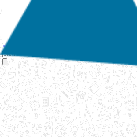
Početna
O nama
Aktivnosti
Propisi
Izvještaji
Galerija
Kontakt
Ispi