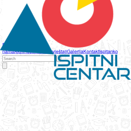
Početna
O
nama
Aktivnosti
Propisi
Izvještaji
Galerija
Kontakt
Ispitanko