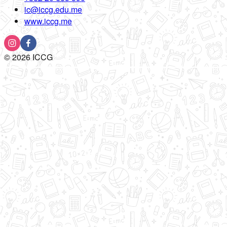
ic@iccg.edu.me
www.iccg.me
©
2026
ICCG