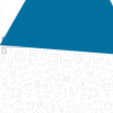
Početna
O nama
Aktivnosti
Propisi
Izvještaji
Galerija
Kontakt
Ispi