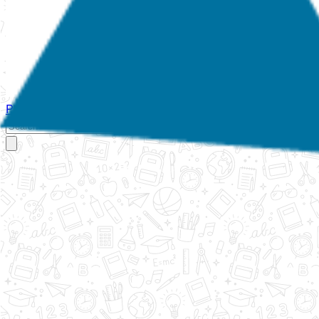
Početna
O nama
Aktivnosti
Propisi
Izvještaji
Galerija
Kontakt
Ispi