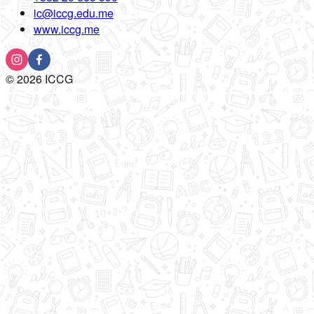
ic@iccg.edu.me
www.iccg.me
©
2026
ICCG