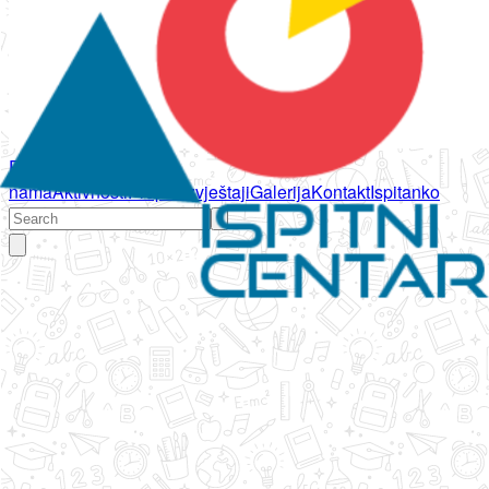
Početna
O
nama
Aktivnosti
Propisi
Izvještaji
Galerija
Kontakt
Ispitanko