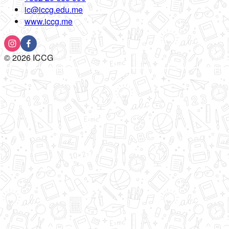
ic@iccg.edu.me
www.iccg.me
©
2026
ICCG