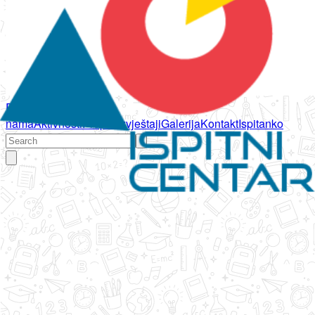
Početna
O
nama
Aktivnosti
Propisi
Izvještaji
Galerija
Kontakt
Ispitanko