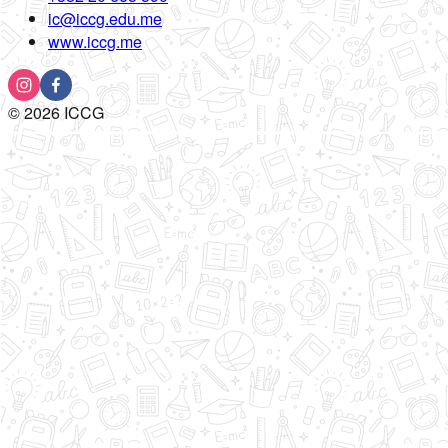
ic@iccg.edu.me
www.iccg.me
©
2026
ICCG