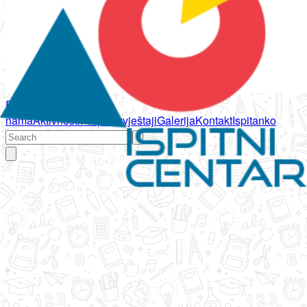
Početna
O
nama
Aktivnosti
Propisi
Izvještaji
Galerija
Kontakt
Ispitanko