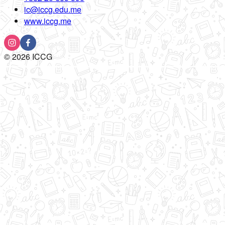
ic@iccg.edu.me
www.iccg.me
©
2026
ICCG