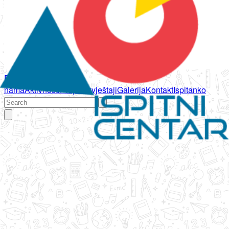
Početna
O
nama
Aktivnosti
Propisi
Izvještaji
Galerija
Kontakt
Ispitanko