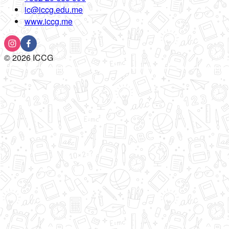
ic@iccg.edu.me
www.iccg.me
©
2026
ICCG