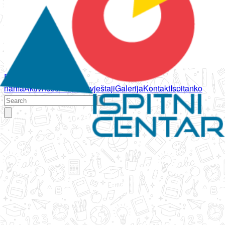
Početna
O
nama
Aktivnosti
Propisi
Izvještaji
Galerija
Kontakt
Ispitanko