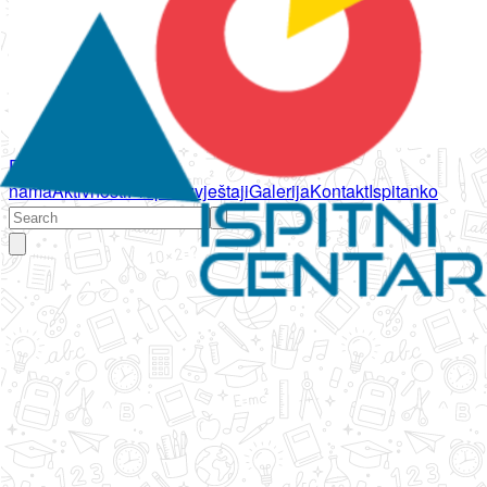
Početna
O
nama
Aktivnosti
Propisi
Izvještaji
Galerija
Kontakt
Ispitanko