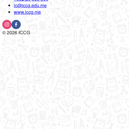
ic@iccg.edu.me
www.iccg.me
©
2026
ICCG