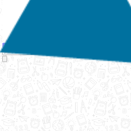
Početna
O nama
Aktivnosti
Propisi
Izvještaji
Galerija
Kontakt
Ispi