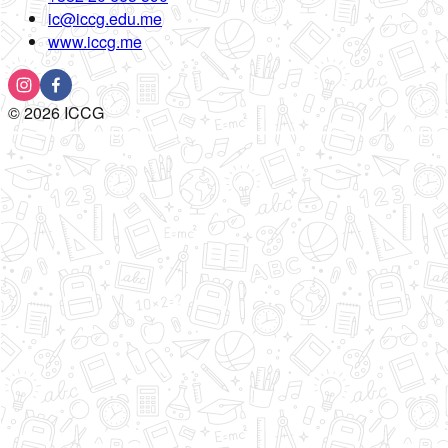
ic@iccg.edu.me
www.iccg.me
©
2026
ICCG