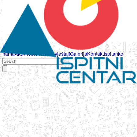
Početna
O
nama
Aktivnosti
Propisi
Izvještaji
Galerija
Kontakt
Ispitanko