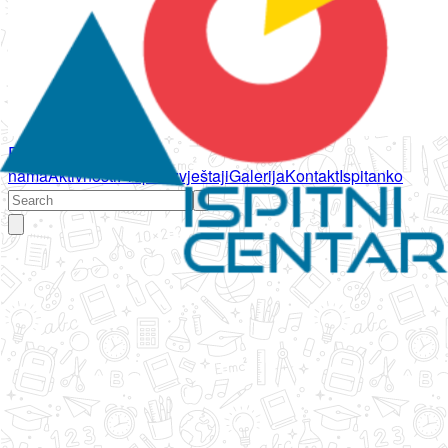
Početna
O
nama
Aktivnosti
Propisi
Izvještaji
Galerija
Kontakt
Ispitanko