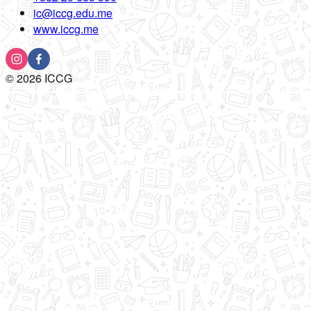
ic@iccg.edu.me
www.iccg.me
©
2026
ICCG