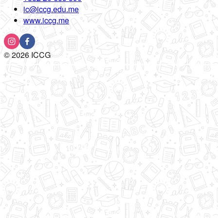
ic@iccg.edu.me
www.iccg.me
©
2026
ICCG