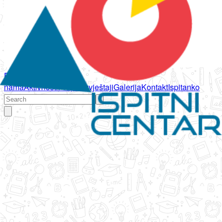
Početna
O
nama
Aktivnosti
Propisi
Izvještaji
Galerija
Kontakt
Ispitanko