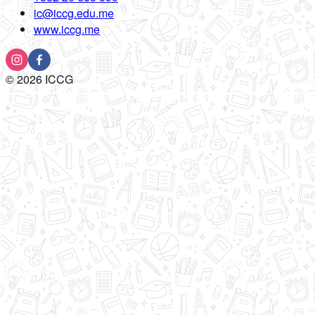
ic@iccg.edu.me
www.iccg.me
©
2026
ICCG