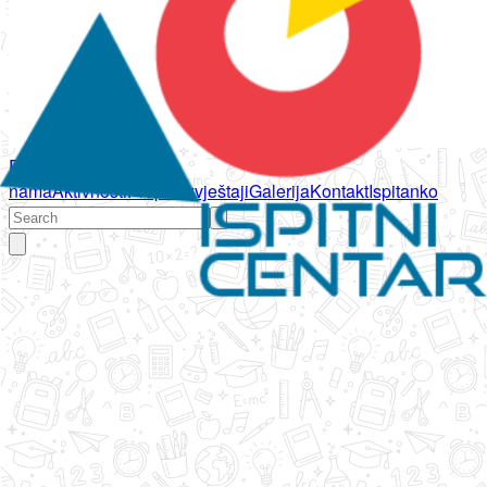
Početna
O
nama
Aktivnosti
Propisi
Izvještaji
Galerija
Kontakt
Ispitanko