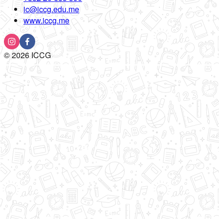
ic@iccg.edu.me
www.iccg.me
©
2026
ICCG