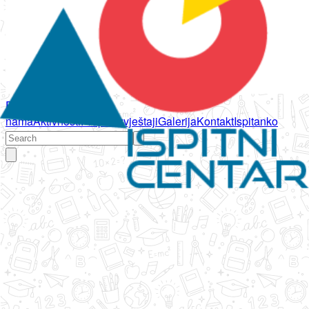
Početna
O
nama
Aktivnosti
Propisi
Izvještaji
Galerija
Kontakt
Ispitanko