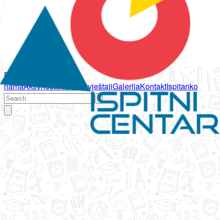
Početna
O
nama
Aktivnosti
Propisi
Izvještaji
Galerija
Kontakt
Ispitanko