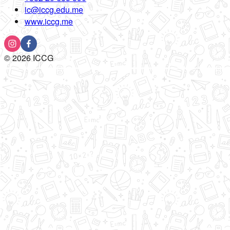
ic@iccg.edu.me
www.iccg.me
©
2026
ICCG