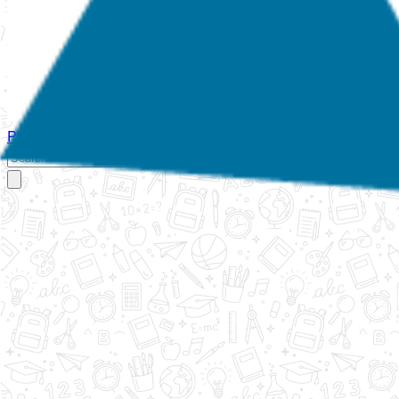
Početna
O nama
Aktivnosti
Propisi
Izvještaji
Galerija
Kontakt
Ispi