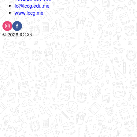
ic@iccg.edu.me
www.iccg.me
©
2026
ICCG