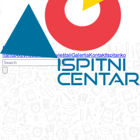
Početna
O
nama
Aktivnosti
Propisi
Izvještaji
Galerija
Kontakt
Ispitanko