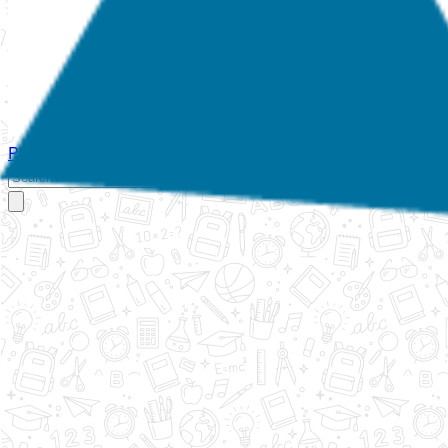
Početna
O nama
Aktivnosti
Propisi
Izvještaji
Galerija
Kontakt
Ispi