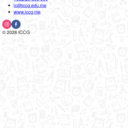
ic@iccg.edu.me
www.iccg.me
©
2026
ICCG