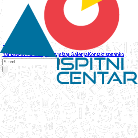
Početna
O
nama
Aktivnosti
Propisi
Izvještaji
Galerija
Kontakt
Ispitanko