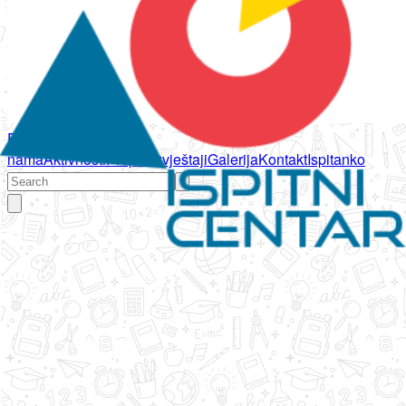
Početna
O
nama
Aktivnosti
Propisi
Izvještaji
Galerija
Kontakt
Ispitanko