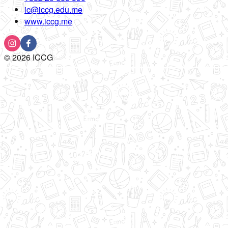
ic@iccg.edu.me
www.iccg.me
©
2026
ICCG