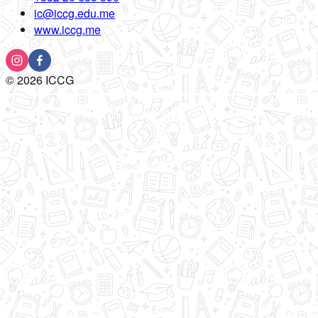
ic@iccg.edu.me
www.iccg.me
©
2026
ICCG