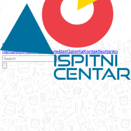
Početna
O
nama
Aktivnosti
Propisi
Izvještaji
Galerija
Kontakt
Ispitanko