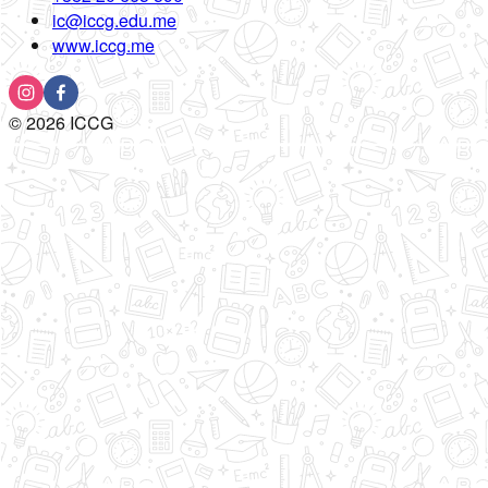
ic@iccg.edu.me
www.iccg.me
©
2026
ICCG