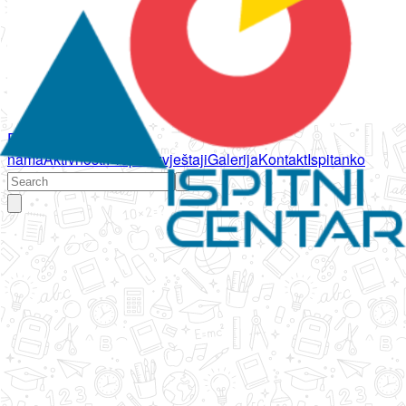
Početna
O
nama
Aktivnosti
Propisi
Izvještaji
Galerija
Kontakt
Ispitanko