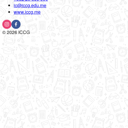
ic@iccg.edu.me
www.iccg.me
©
2026
ICCG