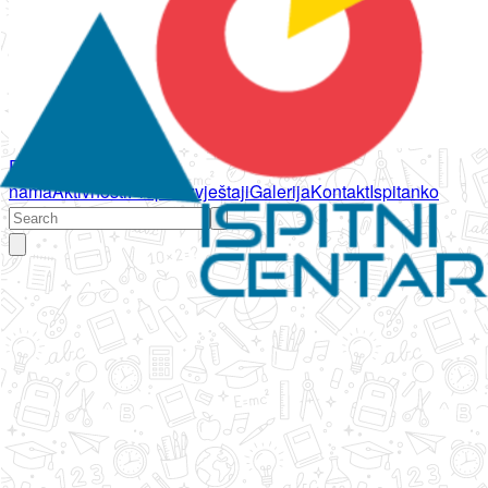
Početna
O
nama
Aktivnosti
Propisi
Izvještaji
Galerija
Kontakt
Ispitanko