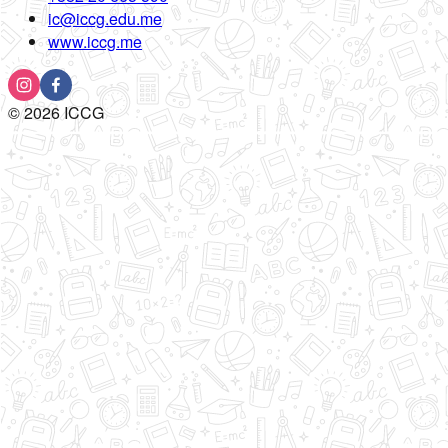
ic@iccg.edu.me
www.iccg.me
©
2026
ICCG