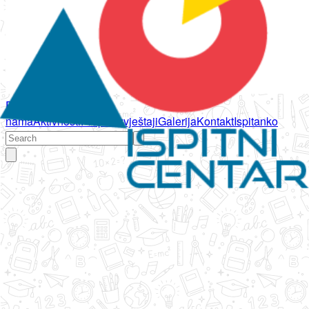
Početna
O
nama
Aktivnosti
Propisi
Izvještaji
Galerija
Kontakt
Ispitanko