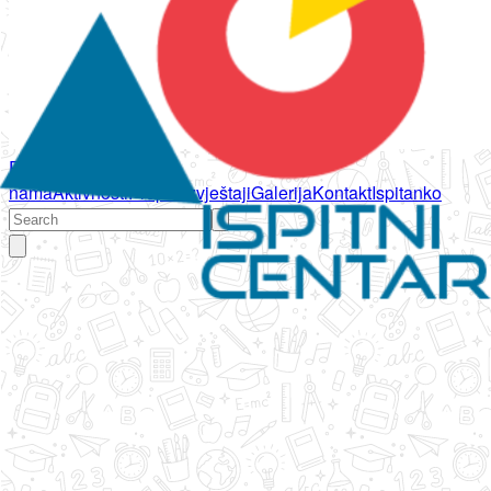
Početna
O
nama
Aktivnosti
Propisi
Izvještaji
Galerija
Kontakt
Ispitanko