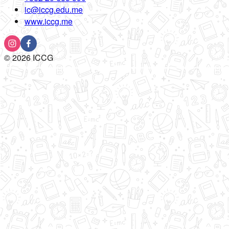
ic@iccg.edu.me
www.iccg.me
©
2026
ICCG