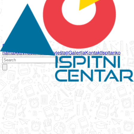
Početna
O
nama
Aktivnosti
Propisi
Izvještaji
Galerija
Kontakt
Ispitanko