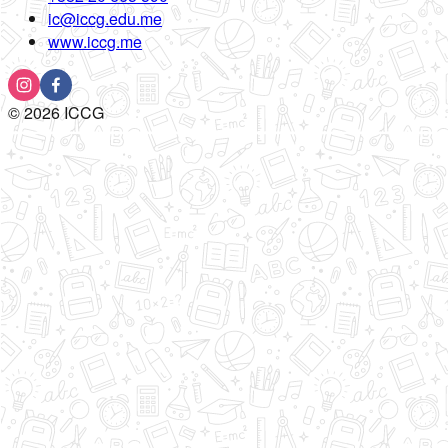
ic@iccg.edu.me
www.iccg.me
©
2026
ICCG