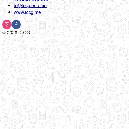
ic@iccg.edu.me
www.iccg.me
©
2026
ICCG