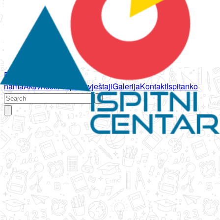
Početna
O
nama
Aktivnosti
Propisi
Izvještaji
Galerija
Kontakt
Ispitanko